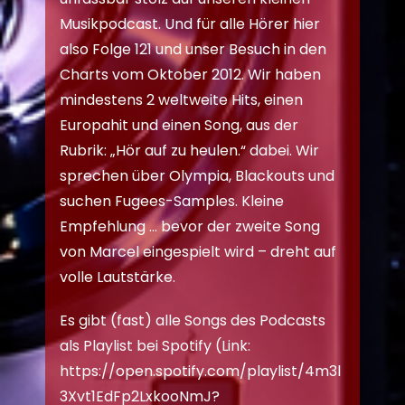
Musikpodcast. Und für alle Hörer hier
also Folge 121 und unser Besuch in den
Charts vom Oktober 2012. Wir haben
mindestens 2 weltweite Hits, einen
Europahit und einen Song, aus der
Rubrik: „Hör auf zu heulen.“ dabei. Wir
sprechen über Olympia, Blackouts und
suchen Fugees-Samples. Kleine
Empfehlung … bevor der zweite Song
von Marcel eingespielt wird – dreht auf
volle Lautstärke.
Es gibt (fast) alle Songs des Podcasts
als Playlist bei Spotify (Link:
https://open.spotify.com/playlist/4m3l
3Xvt1EdFp2LxkooNmJ?