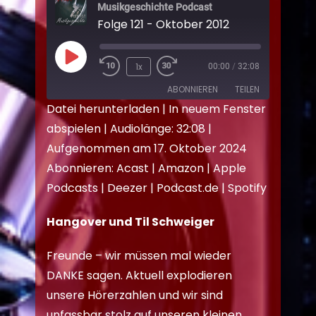
Musikgeschichte Podcast
Folge 121 - Oktober 2012
1x
00:00
/
32:08
ABONNIEREN
TEILEN
Datei herunterladen
|
In neuem Fenster
abspielen
|
Audiolänge: 32:08
|
TEILEN
Acast
Amazon
Aufgenommen am 17. Oktober 2024
Apple Podcasts
Deezer
LINK
Abonnieren:
Acast
|
Amazon
|
Apple
Podcast.de
Spotify
EMBED
Podcasts
|
Deezer
|
Podcast.de
|
Spotify
RSS FEED
Hangover und Til Schweiger
Freunde – wir müssen mal wieder
DANKE sagen. Aktuell explodieren
unsere Hörerzahlen und wir sind
unfassbar stolz auf unseren kleinen