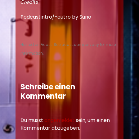
Credits
Podcastintro/-outro by Suno
Hosted on Acast. See
acast.com/privacy
for more
information.
Schreibe einen
Kommentar
Du musst
angemeldet
sein, um einen
Kommentar abzugeben.