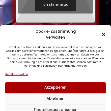
Ich stimme zu
Cookie-Zustimmung
verwalten
Um dir ein optimales Erlebnis zu bieten, verwenden wir Technologien wie
Cookies, um Geräteinformationen zu speichern und/oder darauf zuzugreifen.
Wenn du diesen Technologien zustimmst, können wir Daten wie das
Datenschutzerklärung
Surfverhalten oder eindeutige IDs auf dieser Website verarbeiten. Wenn du
deine Zustimmung nicht erteilst oder zurückziehst, können bestimmte
Impressum
Merkmale und Funktionen beeinträchtigt werden.
Cookie-Richtlinie (EU)
Dienste verwalten
Akzeptieren
Copyright © 2026 Podcast Musikgeschichte
#musikpodcast. All Rights Reserved.
Ablehnen
Einstellungen ansehen