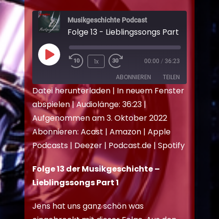
Musikgeschichte Podcast
Folge 13 - Lieblingssongs Part 1
1x
00:00
/
36:23
ABONNIEREN
TEILEN
Datei herunterladen
|
In neuem Fenster
abspielen
|
Audiolänge: 36:23
|
TEILEN
Acast
Amazon
Aufgenommen am 3. Oktober 2022
Apple Podcasts
Deezer
LINK
Abonnieren:
Acast
|
Amazon
|
Apple
Podcast.de
Spotify
EMBED
Podcasts
|
Deezer
|
Podcast.de
|
Spotify
RSS FEED
Folge 13 der Musikgeschichte –
Lieblingssongs Part 1
Jens hat uns ganz schön was