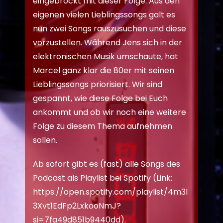
eingebrockt mit dieser Folge. Aus den
eigenen vielen Lieblingssongs galt es
nun zwei Songs rauszusuchen und diese
vorzustellen. Während Jens sich in der
elektronischen Musik umschaute, hat
Marcel ganz klar die 80er mit seinen
Lieblingssongs priorisiert. Wir sind
gespannt, wie diese Folge bei Euch
ankommt und ob wir noch eine weitere
Folge zu diesem Thema aufnehmen
sollen.
Ab sofort gibt es (fast) alle Songs des
Podcast als Playlist bei Spotify (Link:
https://open.spotify.com/playlist/4m3l
3Xvt1EdFp2LxkooNmJ?
si=7fa49d851b9440dd
).