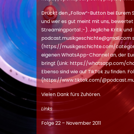
Drückt den „Follow“-Button bei Eurem 
und wer es gut meint mit uns, bewerte
Streamingportal ;-). Jegliche Kritik un
podcast.musikgeschichte@gmail.com
s
(
https://musikgeschichte.com/catego
eigenen WhatsApp-Channel an, der Euc
bringt (Link:
https://whatsapp.com/c
Ebenso sind wie auf TikTok zu finden. Fo
(
https://www.tiktok.com/@podcast.mu
Vielen Dank fürs Zuhören.
Links
Folge 22 – November 2011