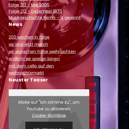
Folge 213 – Mai 2006
Folge 212 – Dezember 1970
Musikgeschichte Remix – 4 gewinnt
News
200 wochen in folge
wir sind jetzt merch
wir wünschen frohe weihnachten
endlich! wir spielen bingo!
mit dem cello auf den
weihnachtsmarkt
Neuster Teaser
Klicke auf "Ich stimme zu", um
Youtube zu aktivieren
Cookie-Richtlinie