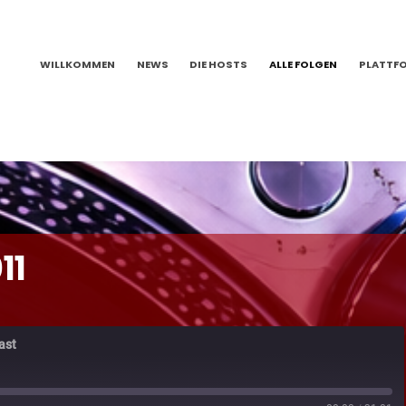
WILLKOMMEN
NEWS
DIE HOSTS
ALLE FOLGEN
PLATTF
11
ast
1