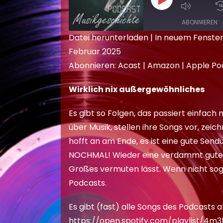
ABONNIEREN
Datei herunterladen
|
In neuem Fenster
Februar 2025
TEILEN
Acast
Am
Abonnieren:
Acast
|
Amazon
|
Apple Po
Deezer
Po
LINK
RSS FEED
Wirklich nix außergewöhnliches
EMBED
Es gibt so Folgen, das passiert einfach
über Musik, stellen ihre Songs vor, zeic
hofft an am Ende, es ist eine gute Se
NOCHMAL! Wieder eine verdammt gute S
Großes vermuten lässt. Wenn nicht soga
Podcasts.
Es gibt (fast) alle Songs des Podcasts als
https://open.spotify.com/playlist/4