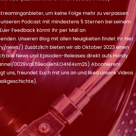
Streaminganbieter, um keine Folge mehr zu verpassen
t unseren Podcast mit mindestens 5 Sternen bei seinem
d Euer Feedback könnt Ihr per Mail an
enden. Unseren Blog mit allen Neuigkeiten findet Ihr hier.
ry/news/
) Zusätzlich bieten wir ab Oktober 2023 einen
h alle News und Episoden-Releases direkt aufs Handy
hannel/0029VaE59eoGehEO4N14xm2S
) Abonnieren!
lgt uns, freundet Euch mit uns an und liked unsere Videos
sikgeschichte
).