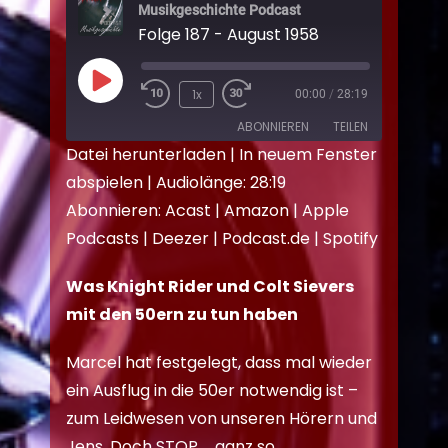
Musikgeschichte Podcast
Folge 187 - August 1958
1x
00:00
/
28:19
ABONNIEREN
TEILEN
Datei herunterladen
|
In neuem Fenster
abspielen
|
Audiolänge: 28:19
TEILEN
Acast
Amazon
Abonnieren:
Acast
|
Amazon
|
Apple
Apple Podcasts
Deezer
LINK
Podcasts
|
Deezer
|
Podcast.de
|
Spotify
Podcast.de
Spotify
EMBED
RSS FEED
Was Knight Rider und Colt Sievers
mit den 50ern zu tun haben
Marcel hat festgelegt, dass mal wieder
ein Ausflug in die 50er notwendig ist –
zum Leidwesen von unseren Hörern und
Jens. Doch STOP … ganz so