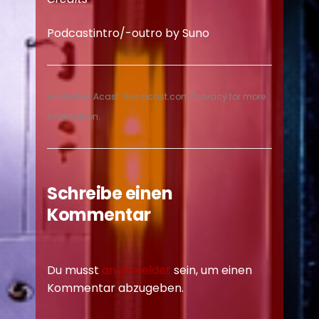
Podcastintro/-outro by Suno
Hosted on Acast. See
acast.com/privacy
for more
information.
Schreibe einen
Kommentar
Du musst
angemeldet
sein, um einen
Kommentar abzugeben.