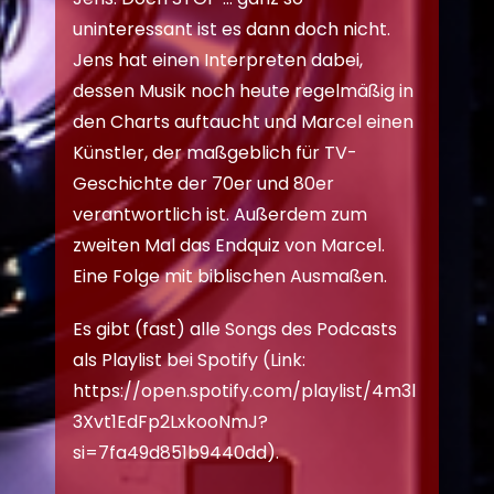
uninteressant ist es dann doch nicht.
Jens hat einen Interpreten dabei,
dessen Musik noch heute regelmäßig in
den Charts auftaucht und Marcel einen
Künstler, der maßgeblich für TV-
Geschichte der 70er und 80er
verantwortlich ist. Außerdem zum
zweiten Mal das Endquiz von Marcel.
Eine Folge mit biblischen Ausmaßen.
Es gibt (fast) alle Songs des Podcasts
als Playlist bei Spotify (Link:
https://open.spotify.com/playlist/4m3l
3Xvt1EdFp2LxkooNmJ?
si=7fa49d851b9440dd
).