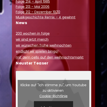
Folge 214 – April 1985
Folge 213 – Mai 2006
Folge 212 – Dezember 1970
Musikgeschichte Remix – 4 gewinnt
News
200 wochen in folge
wir sind jetzt merch
wir wünschen frohe weihnachten
endlich! wir spielen bingo!
mit dem cello auf den weihnachtsmarkt
Neuster Teaser
Klicke auf "Ich stimme zu", um Youtube
zu aktivieren
Cookie-Richtlinie