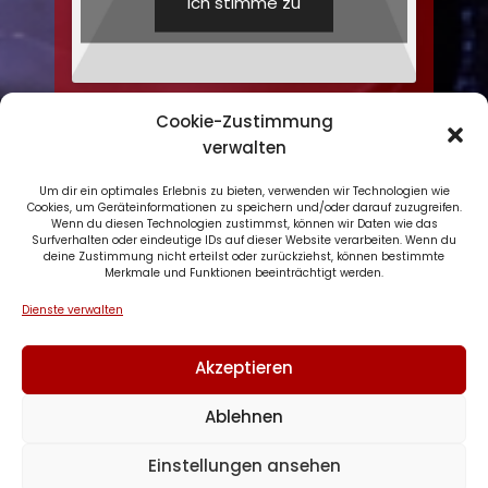
Ich stimme zu
Cookie-Zustimmung
verwalten
Um dir ein optimales Erlebnis zu bieten, verwenden wir Technologien wie
Cookies, um Geräteinformationen zu speichern und/oder darauf zuzugreifen.
Wenn du diesen Technologien zustimmst, können wir Daten wie das
Datenschutzerklärung
Surfverhalten oder eindeutige IDs auf dieser Website verarbeiten. Wenn du
deine Zustimmung nicht erteilst oder zurückziehst, können bestimmte
Impressum
Merkmale und Funktionen beeinträchtigt werden.
Cookie-Richtlinie (EU)
Dienste verwalten
Akzeptieren
Copyright © 2026 Podcast Musikgeschichte
#musikpodcast. All Rights Reserved.
Ablehnen
Einstellungen ansehen