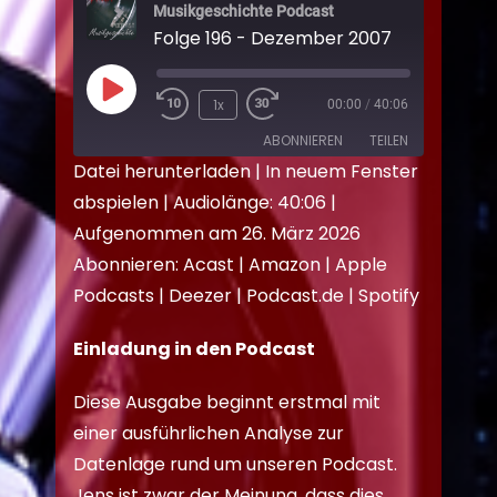
Musikgeschichte Podcast
Folge 196 - Dezember 2007
1x
00:00
/
40:06
ABONNIEREN
TEILEN
Datei herunterladen
|
In neuem Fenster
abspielen
|
Audiolänge: 40:06
|
TEILEN
Acast
Amazon
Aufgenommen am 26. März 2026
Apple Podcasts
Deezer
LINK
Abonnieren:
Acast
|
Amazon
|
Apple
Podcast.de
Spotify
EMBED
Podcasts
|
Deezer
|
Podcast.de
|
Spotify
RSS FEED
Einladung in den Podcast
Diese Ausgabe beginnt erstmal mit
einer ausführlichen Analyse zur
Datenlage rund um unseren Podcast.
Jens ist zwar der Meinung, dass dies