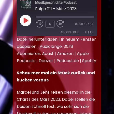
Musikgeschichte Podcast
Folge 211 - März 2023
1x
00:00
/
35:18
ABONNIEREN
TEILEN
Datei herunterladen
|
In neuem Fenster
abspielen
|
Audiolänge: 35:18
TEILEN
Acast
Amazon
Abonnieren:
Acast
|
Amazon
|
Apple
Apple Podcasts
Deezer
LINK
Podcasts
|
Deezer
|
Podcast.de
|
Spotify
Podcast.de
Spotify
EMBED
RSS FEED
Schau mer mal ein Stück zurück und
kucken voraus
Marcel und Jens reisen diesmal in die
Charts des März 2023. Dabei stellen die
beiden schnell fest, wie sehr sich die
Musikwelt in den vergangenen Jahren