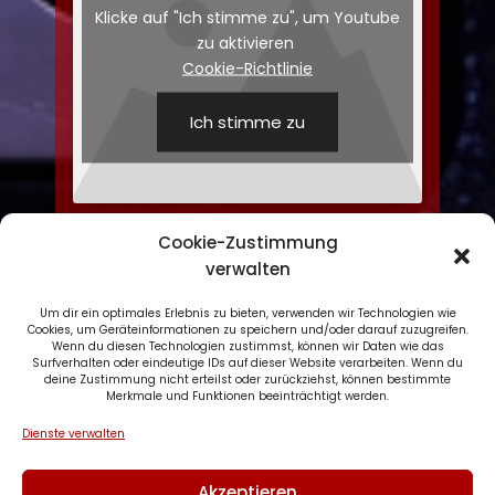
Klicke auf "Ich stimme zu", um Youtube
zu aktivieren
Cookie-Richtlinie
Ich stimme zu
Cookie-Zustimmung
verwalten
Um dir ein optimales Erlebnis zu bieten, verwenden wir Technologien wie
Cookies, um Geräteinformationen zu speichern und/oder darauf zuzugreifen.
Wenn du diesen Technologien zustimmst, können wir Daten wie das
Datenschutzerklärung
Surfverhalten oder eindeutige IDs auf dieser Website verarbeiten. Wenn du
deine Zustimmung nicht erteilst oder zurückziehst, können bestimmte
Impressum
Merkmale und Funktionen beeinträchtigt werden.
Cookie-Richtlinie (EU)
Dienste verwalten
Akzeptieren