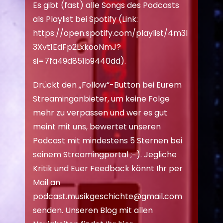
Es gibt (fast) alle Songs des Podcasts
als Playlist bei Spotify (Link:
https://open.spotify.com/playlist/4m3l
3Xvt1EdFp2LxkooNmJ?
si=7fa49d851b9440dd
).
Drückt den „Follow“-Button bei Eurem
Streaminganbieter, um keine Folge
mehr zu verpassen und wer es gut
meint mit uns, bewertet unseren
Podcast mit mindestens 5 Sternen bei
seinem Streamingportal ;-). Jegliche
Kritik und Euer Feedback könnt Ihr per
Mail an
podcast.musikgeschichte@gmail.com
senden. Unseren Blog mit allen