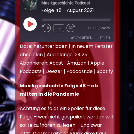
Musikgeschichte Podcast
Folge 48 - August 2021
1x
00:00
/
24:25
ABONNIEREN
TEILEN
Datei herunterladen
|
In neuem Fenster
abspielen
|
Audiolänge: 24:25
TEILEN
Acast
Amazon
Abonnieren:
Acast
|
Amazon
|
Apple
Apple Podcasts
Deezer
LINK
Podcasts
|
Deezer
|
Podcast.de
|
Spotify
Podcast.de
Spotify
EMBED
RSS FEED
Musikgeschichte Folge 48 – ab
mitten in die Pandemie
Achtung es folgt ein Spoiler für diese
Folge – wer nicht gespoilert werden will,
sollte aufhören zu lesen – und zwar
jetzt! Diesmal gibt es Musik direkt aus