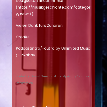
Neuigkeiten findet Ihr hier.
(
https://musikgeschichte.com/categor
y/news/
)
Vielen Dank fürs Zuhören.
Credits
Podcastintro/-outro by Unlimited Music
@
Pixabay
Hosted on Acast. See
acast.com/privacy
for more
information.