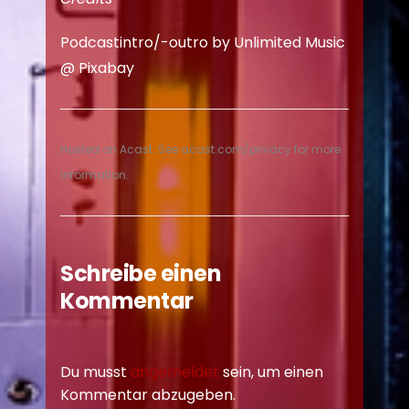
Podcastintro/-outro by Unlimited Music
@
Pixabay
Hosted on Acast. See
acast.com/privacy
for more
information.
Schreibe einen
Kommentar
Du musst
angemeldet
sein, um einen
Kommentar abzugeben.