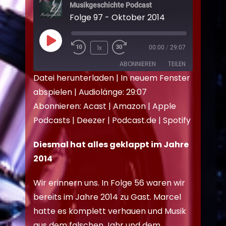
Musikgeschichte Podcast
Folge 97 - Oktober 2014
1x
00:00
/
29:07
ABONNIEREN
TEILEN
Datei herunterladen
|
In neuem Fenster
abspielen
|
Audiolänge: 29:07
TEILEN
Acast
Amazon
Abonnieren:
Acast
|
Amazon
|
Apple
Apple Podcasts
Deezer
LINK
Podcasts
|
Deezer
|
Podcast.de
|
Spotify
Podcast.de
Spotify
EMBED
RSS FEED
Diesmal hat alles geklappt im Jahre
2014
Wir erinnern uns. In Folge 56 waren wir
bereits im Jahre 2014 zu Gast. Marcel
hatte es komplett verhauen und Musik
aus dem falschen Jahr und dem