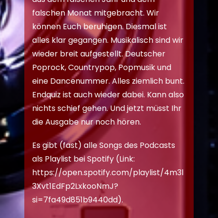
falschen Monat mitgebracht. Wir
können Euch beruhigen. Diesmal ist
alles klar gegangen. Musikalisch sind wir
wieder breit aufgestellt. Deutscher
Poprock, Countrypop, Popmusik und
eine Dancenummer. Alles ziemlich bunt.
Endquiz ist auch wieder dabei. Kann also
nichts schief gehen. Und jetzt müsst Ihr
die Ausgabe nur noch hören.
Es gibt (fast) alle Songs des Podcasts
als Playlist bei Spotify (Link:
https://open.spotify.com/playlist/4m3l
3Xvt1EdFp2LxkooNmJ?
si=7fa49d851b9440dd
).