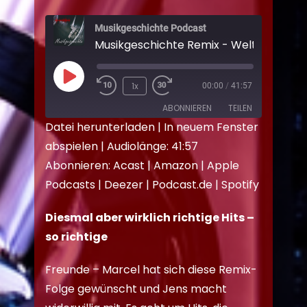
Musikgeschichte Podcast
Musikgeschichte Remix - Welthits
1x
00:00
/
41:57
ABONNIEREN
TEILEN
Datei herunterladen
|
In neuem Fenster
abspielen
|
Audiolänge: 41:57
TEILEN
Acast
Amazon
Abonnieren:
Acast
|
Amazon
|
Apple
Apple Podcasts
Deezer
LINK
Podcasts
|
Deezer
|
Podcast.de
|
Spotify
Podcast.de
Spotify
EMBED
RSS FEED
Diesmal aber wirklich richtige Hits –
so richtige
Freunde – Marcel hat sich diese Remix-
Folge gewünscht und Jens macht