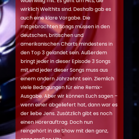
widerwillig mit. Es geht um Hits, die
wirklich Welthits sind. Deshalb gab es
auch eine klare Vorgabe. Die
mitgebrachten Songs müssen in den
deutschen, britischen und
amerikanischen Charts mindestens in
den Top 3 gelandet sein. Außerdem
bringt jeder in dieser Episode 3 Songs
mit und jeder dieser Songs muss aus
einem andern Jahrzehnt sein. Ziemlich
viele Bedingungen für eine Remix-
Ausgabe. Aber wir können Euch sagen –
wenn einer abgeliefert hat, dann war es
der liebe Jens. Zusätzlich gibt es noch
einen Hörerauftrag. Doch nun
reingehört in die Show mit den ganz,