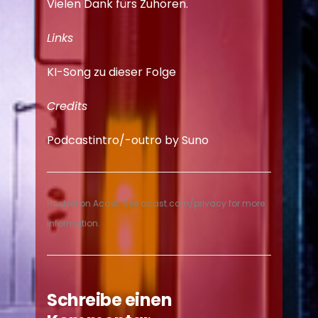
Vielen Dank fürs Zuhören.
Links
KI-Song zu dieser Folge
Credits
Podcastintro/-outro by Suno
Hosted on Acast. See
acast.com/privacy
for more
information.
Schreibe einen