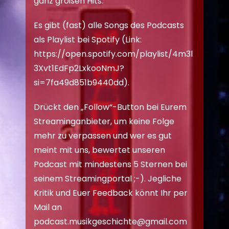
ganz großen Hits.
Es gibt (fast) alle Songs des Podcasts
als Playlist bei Spotify (Link:
https://open.spotify.com/playlist/4m3l
3Xvt1EdFp2LxkooNmJ?
si=7fa49d851b9440dd
).
Drückt den „Follow“-Button bei Eurem
Streaminganbieter, um keine Folge
mehr zu verpassen und wer es gut
meint mit uns, bewertet unseren
Podcast mit mindestens 5 Sternen bei
seinem Streamingportal ;-). Jegliche
Kritik und Euer Feedback könnt Ihr per
Mail an
podcast.musikgeschichte@gmail.com